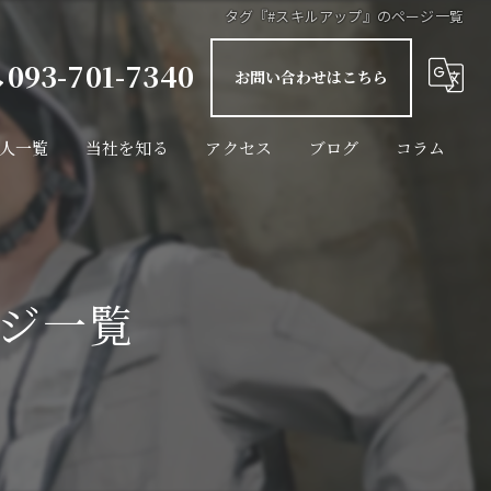
タグ『#スキルアップ』のページ一覧
093-701-7340
お問い合わせはこちら
人一覧
当社を知る
アクセス
ブログ
コラム
インフラ設備
未経験
ージ一覧
経験者
転職
週休二日