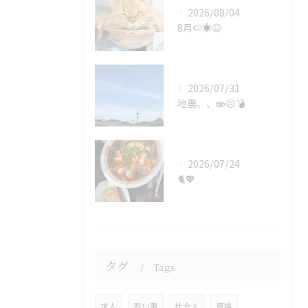
2026/08/04
8月🍉☀️😆
2026/07/31
地震、、🫨😣💣
2026/07/24
🐈💖
タグ
Tags
求人
習い事
社会人
資格