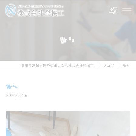
🐕🐾
福岡県遠賀で建設の求人なら株式会社登機工
ブログ
🐕🐾
🐕🐾
2026/01/16