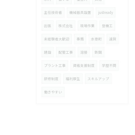
主任技術者
機械器具設置
justready
出張
株式会社
現場作業
登機工
未経験者大歓迎
事務
水巻町
遠賀
建設
配管工事
溶接
鉄鋼
プラント工事
資格支援制度
学歴不問
研修制度
福利厚生
スキルアップ
働きやすい