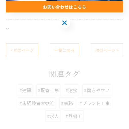
電話番号 :
093-701-7340
お問い合わせはこちら
--------------------------------------------------------------------
お問い合わせはこちら
--
< 前のページ
一覧に戻る
次のページ >
関連タグ
#建設
#配管工事
#溶接
#働きやすい
#未経験者大歓迎
#事務
#プラント工事
#求人
#登機工