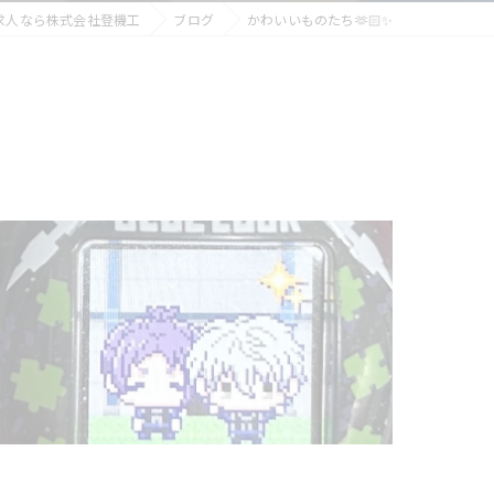
求人なら株式会社登機工
ブログ
かわいいものたち🫶🏻✨