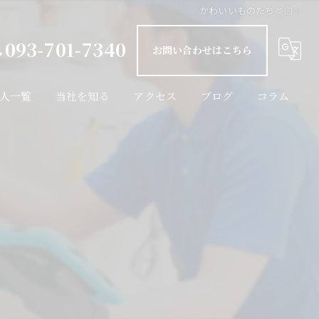
かわいいものたち🫶🏻✨
093-701-7340
お問い合わせはこちら
人一覧
当社を知る
アクセス
ブログ
コラム
インフラ設備
未経験
✨
経験者
転職
週休二日