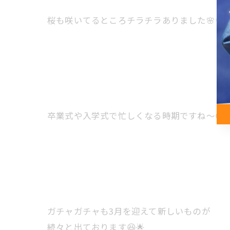
桜も咲いてるところチラチラありました🌸✨
卒業式や入学式で忙しくなる時期ですね〜😌
ガチャガチャも3月を迎えて新しいものが
続々と出ております😆🌟