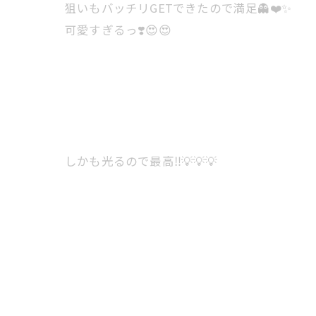
狙いもバッチリGETできたので満足👻❤️✨
可愛すぎるっ❣️😍😍
しかも光るので最高‼️💡💡💡