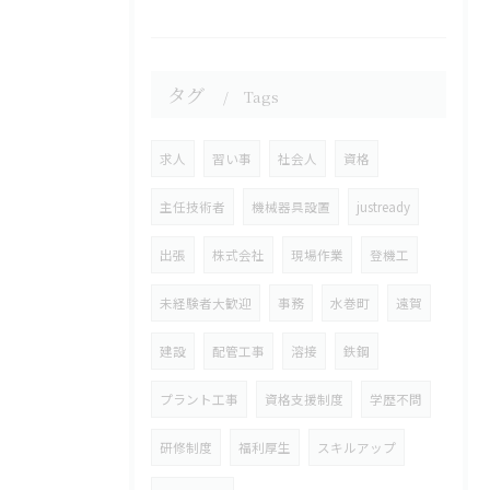
タグ
Tags
求人
習い事
社会人
資格
主任技術者
機械器具設置
justready
出張
株式会社
現場作業
登機工
未経験者大歓迎
事務
水巻町
遠賀
建設
配管工事
溶接
鉄鋼
プラント工事
資格支援制度
学歴不問
研修制度
福利厚生
スキルアップ