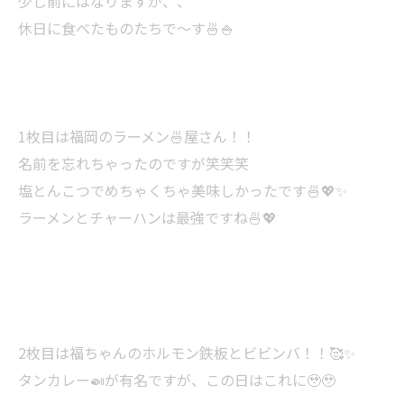
少し前にはなりますが、、
休日に食べたものたちで〜す🍜🍚
1枚目は福岡のラーメン🍜屋さん！！
名前を忘れちゃったのですが笑笑笑
塩とんこつでめちゃくちゃ美味しかったです🍜💖✨
ラーメンとチャーハンは最強ですね🍜💖
2枚目は福ちゃんのホルモン鉄板とビビンバ！！🥰✨
タンカレー🍛が有名ですが、この日はこれに🥹🥹