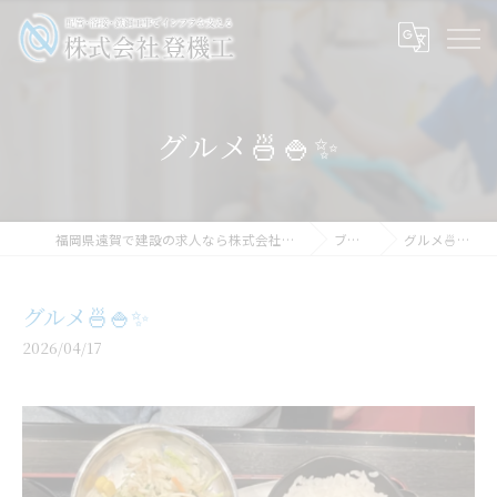
グルメ🍜🍚✨
福岡県遠賀で建設の求人なら株式会社登機工
ブログ
グルメ🍜🍚✨
グルメ🍜🍚✨
2026/04/17