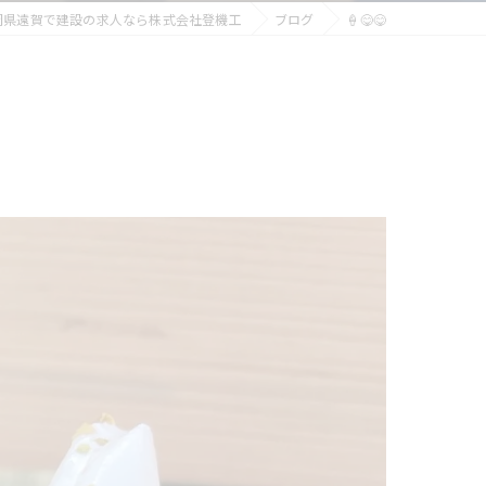
岡県遠賀で建設の求人なら株式会社登機工
ブログ
🍦😋😋