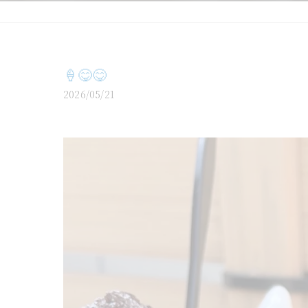
🍦😋😋
2026/05/21