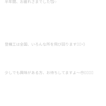
半年間、お疲れさまでした🥰✨
登機工は全国、いろんな所を飛び回ります👷‍♂️💨
少しでも興味がある方、お待ちしてますよ〜🥹✊🏻✊🏻