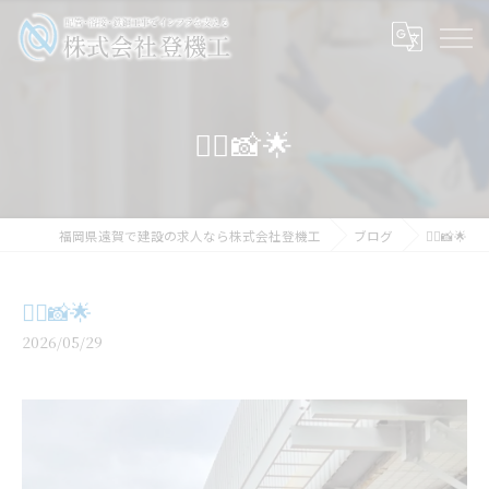
👷‍♂️📸🌟
福岡県遠賀で建設の求人なら株式会社登機工
ブログ
👷‍♂️📸🌟
👷‍♂️📸🌟
2026/05/29