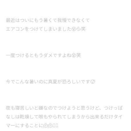
最近はついにもう暑くて我慢できなくて
エアコンをつけてしまいました😵💦笑
一度つけるともうダメですよね😵笑
今でこんな暑いのに真夏が恐ろしいです🥵
夜も寝苦しいと嫌なのでつけようと思うけど、つけっぱ
なしは乾燥して喉もやられてしまうから出来るだけタイ
マーにすることに🫠🫠😮‍💨