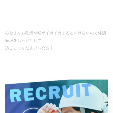
みなさんも乾燥や喉がイガイガするといけないので体調
管理をしっかりして
過ごしてください〜🥺👍💦
季節の変わり目注意⚠️です☺️！