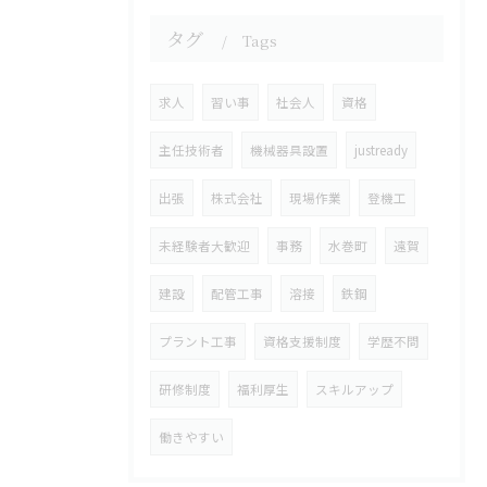
タグ
Tags
求人
習い事
社会人
資格
主任技術者
機械器具設置
justready
出張
株式会社
現場作業
登機工
未経験者大歓迎
事務
水巻町
遠賀
建設
配管工事
溶接
鉄鋼
プラント工事
資格支援制度
学歴不問
研修制度
福利厚生
スキルアップ
働きやすい