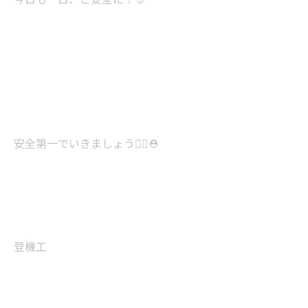
安全第一でいきましょう👷‍♂️⛑️
登機工