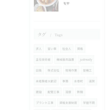
🐈💖
タグ
Tags
求人
習い事
社会人
資格
主任技術者
機械器具設置
justready
出張
株式会社
現場作業
登機工
未経験者大歓迎
事務
水巻町
遠賀
建設
配管工事
溶接
鉄鋼
プラント工事
資格支援制度
学歴不問