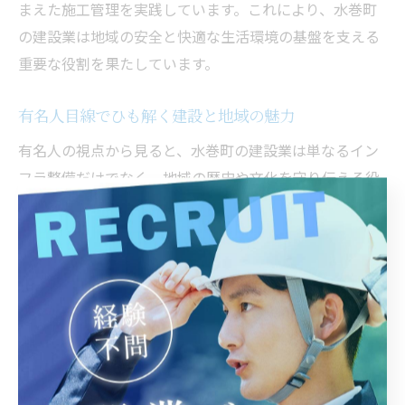
まえた施工管理を実践しています。これにより、水巻町
の建設業は地域の安全と快適な生活環境の基盤を支える
重要な役割を果たしています。
有名人目線でひも解く建設と地域の魅力
有名人の視点から見ると、水巻町の建設業は単なるイン
フラ整備だけでなく、地域の歴史や文化を守り伝える役
割も担っています。彼らは地元の地名や伝統を尊重しつ
つ、新しい建設技術の導入を推進しています。こうした
バランス感覚が地域の魅力を高める要因となっていま
す。
例えば、地元の有名人が参加する地域イベントでは、建
設業の現場見学や技術紹介が行われ、地域住民との交流
を深めています。これにより、建設業への理解と関心が
高まり、地域全体の一体感が醸成されているのです。