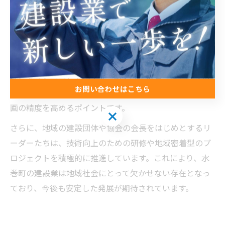
建設業界の人物から見る水巻町の特色
水巻町の建設業界に携わる人物は、地域の地理的特徴や
地名の読み方を熟知しており、それが施工指導や安全管
理に大きく寄与しています。例えば、地名「杁」は『い
お問い合わせはこちら
り』と読むなど、正確な読み方を理解することが施工計
画の精度を高めるポイントです。
お問い合わせはこちら
さらに、地域の建設団体や協会の会長をはじめとするリ
ーダーたちは、技術向上のための研修や地域密着型のプ
ロジェクトを積極的に推進しています。これにより、水
巻町の建設業は地域社会にとって欠かせない存在となっ
ており、今後も安定した発展が期待されています。