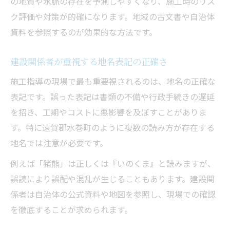
の地質や水脈の存在を予測しやすくなり、施工時のリス
地域調査で重宝する建設と地名の知恵
ク評価や対策が的確になります。地域の古文書や自治体
建設分野で必要な地名知識の活かし方
資料を参照するのが効果的な方法です。
地名調査と建設実務の連携ポイント
建設現場から見る地域調査の重要性
建設関係者が重視する地名表記の正確さ
施工指導と地名調査の実践的な関係
施工指導の現場で最も重要視されるのは、地名の正確な
最新の建設事情と水巻町の注目人物
表記です。誤った表記は書類の不備や行政手続きの遅延
建設業界の最新動向と水巻町の人物情報
を招き、工期やコストに悪影響を及ぼすことがありま
水巻町の注目人物と建設業の変化を探る
す。特に遠賀郡水巻町のように複数の読み方が存在する
建設分野で活躍する地域の最新情報
地名では注意が必要です。
施工現場に影響を与える水巻町の人物像
例えば「猪熊」は正しくは『いのくま』と読みますが、
建設事情と地域有名人の最新トピック
誤読により誤配や混乱が生じることもあります。建設関
係者は自治体の公式資料や地図を参照し、現場での確認
を徹底することが求められます。