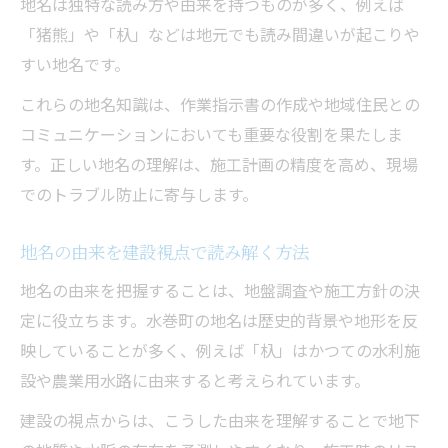
地名は独特な読み方や由来を持つものが多く、例えば
有名人と建設業から見る水巻町の魅力
「猪熊」や「杁」などは地元でも読み間違いが起こりや
建設業と有名人が彩る水巻町の魅力
すい地名です。
水巻町出身有名人と建設業界の関係性
これらの地名知識は、作業指示書の作成や地域住民との
建設分野で活躍する水巻町ゆかりの人々
コミュニケーションにおいても重要な役割を果たしま
有名人目線でひも解く建設と地域の魅力
す。正しい地名の理解は、施工計画の精度を高め、現場
建設業界の人物から見る水巻町の特色
でのトラブル防止に寄与します。
難読地名を含む水巻町の情報整理術
建設実務で役立つ難読地名整理のコツ
地名の由来を建設視点で読み解く方法
水巻町の難読地名と建設業の関連性
地名の由来を把握することは、地盤調査や施工方針の決
建設現場で重要な地名情報の整理法
定に役立ちます。水巻町の地名は歴史的背景や地形を反
映していることが多く、例えば「杁」はかつての水利施
難読地名の読み間違い防止と建設知識
設や農業用水路に由来すると考えられています。
建設資料作成に生かす地名情報整理術
地域調査に活きる建設と地名の知識
建設の視点からは、こうした由来を理解することで地下