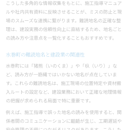
こうした多角的な情報収集をもとに、施工指導マニュア
ルや社内共有資料に反映させることが、ミスの防止と現
場のスムーズな連携に繋がります。難読地名の正確な整
理は、建設実務の信頼性向上に直結するため、地名ごと
の読み方や注意点を一覧化することもおすすめです。
水巻町の難読地名と建設業の関連性
水巻町には「猪熊（いのくま）」や「杁（いり）」な
ど、読み方が一筋縄ではいかない地名が点在していま
す。これらの難読地名は、施工現場の位置特定や資材搬
入ルートの設定など、建設業務において正確な地理情報
の把握が求められる局面で特に重要です。
例えば、施工指導で誤った地名の読みを使用すると、関
係者間のコミュニケーションに齟齬が生じ、工期遅延や
安全管理の不備につながるリスクがあります。こうした