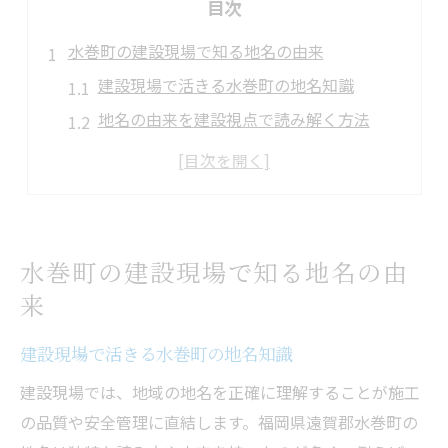
目次
水巻町の建設現場で知る地名の由来
建設現場で活きる水巻町の地名知識
地名の由来を建設視点で読み解く方法
建設関係者が重視する地名表記の正確さ
施工現場で役立つ地名の由来リサーチ術
建設の現場で問われる地域名の意味と背景
施工指導に役立つ猪熊や杁の基礎知識
水巻町の建設現場で知る地名の由
施工指導で知っておきたい猪熊の情報
来
杁の読み方と建設現場での注意点
建設現場で活きる水巻町の地名知識
猪熊・杁の地名が施工指導で重要な理由
建設業における猪熊や杁の基礎的知識
建設現場では、地域の地名を正確に理解することが施工
の品質や安全管理に直結します。福岡県遠賀郡水巻町の
施工指導に効く難読地名の理解方法